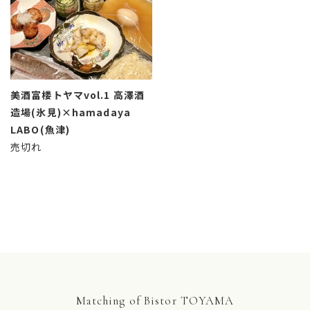
美酒富楼トヤマvol.1 高澤酒
造場(氷見)×hamadaya
LABO(魚津)
売切れ
Matching of Bistor TOYAMA