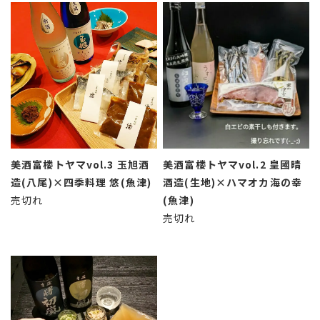
美酒富楼トヤマvol.3 玉旭酒
美酒富楼トヤマvol.2 皇國晴
造(八尾)×四季料理 悠(魚津)
酒造(生地)×ハマオカ海の幸
売切れ
(魚津)
売切れ