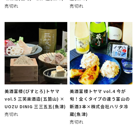
売切れ
売切れ
美酒富楼(びすとろ)トヤマ
美酒富楼トヤマ vol.4 今が
vol.5 三笑楽酒造(五箇山) ×
旬！全くタイプの違う富山の
UOZU DINIG 三三五五(魚津)
新酒3本×株式会社ハリタ冷
売切れ
蔵(魚津)
売切れ