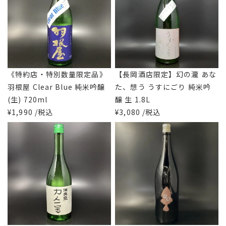
《特約店・特別数量限定品》
【長岡酒店限定】幻の瀧 あな
羽根屋 Clear Blue 純米吟醸
た、想う うすにごり 純米吟
(生) 720ml
醸 生 1.8L
¥1,990 /税込
¥3,080 /税込