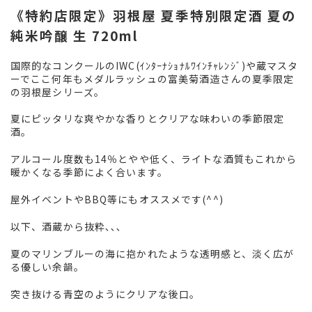
《特約店限定》羽根屋 夏季特別限定酒 夏の
純米吟醸 生 720ml
国際的なコンクールのIWC(ｲﾝﾀｰﾅｼｮﾅﾙﾜｲﾝﾁｬﾚﾝｼﾞ)や蔵マスタ
ーでここ何年もメダルラッシュの富美菊酒造さんの夏季限定
の羽根屋シリーズ。
夏にピッタリな爽やかな香りとクリアな味わいの季節限定
酒。
アルコール度数も14％とやや低く、ライトな酒質もこれから
暖かくなる季節によく合います。
屋外イベントやBBQ等にもオススメです(^^)
以下、酒蔵から抜粋､､､
夏のマリンブルーの海に抱かれたような透明感と、淡く広が
る優しい余韻。
突き抜ける青空のようにクリアな後口。