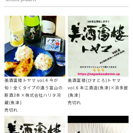
Related products
美酒富楼トヤマ vol.4 今が
美酒富楼(びすとろ)トヤマ
旬！全くタイプの違う富山の
vol.6 本江酒造(魚津)×浜多屋
新酒3本×株式会社ハリタ冷
(魚津)
蔵(魚津)
売切れ
売切れ