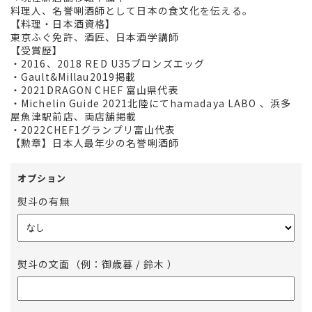
料理人、名誉唎酒師として日本の食文化を伝える。
【料理・日本酒資格】
東京ふぐ免許、酒匠、日本酒学講師
【受賞歴】
・2016、2018 RED U35ブロンズエッグ
・Gault&Millau2019掲載
・2021DRAGON CHEF 富山県代表
・Michelin Guide 2021北陸にてhamadaya LABO 、浜多
屋魚津駅前店、両店舗掲載
・2022CHEF1グランプリ富山代表
【勲章】日本人最年少の名誉唎酒師
オプション
熨斗の有無
熨斗の文面（例：御歳暮 / 鈴木 ）