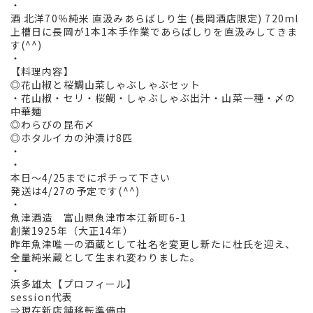
・
酒 北洋70％純米 直汲みあらばしり生 (長岡酒店限定) 720ml
上槽日に長岡が1本1本手作業であらばしりを直汲みしてきま
す(^^)
・
【料理内容】
◎花山椒と桜鯛山菜しゃぶしゃぶセット
・花山椒・セリ・桜鯛・しゃぶしゃぶ出汁・山菜一種・〆の
中華麺
◎わらびの昆布〆
◎ホタルイカの沖漬け8匹
・
・
本日〜4/25までにポチって下さい
発送は4/27の予定です(^^)
・
魚津酒造 富山県魚津市本江新町6-1
創業1925年（大正14年）
昨年魚津唯一の酒蔵として社名を変更し新たに杜氏を迎え、
全量純米蔵として生まれ変わりました。
・
浜多雄太【プロフィール】
session代表
⇒現在新店舗移転準備中