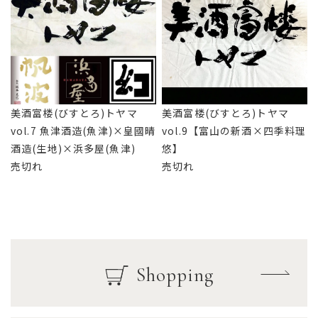
美酒富楼(びすとろ)トヤマ
美酒富楼(びすとろ)トヤマ
vol.7 魚津酒造(魚津)×皇國晴
vol.9【富山の新酒×四季料理
酒造(生地)×浜多屋(魚津)
悠】
売切れ
売切れ
Shopping