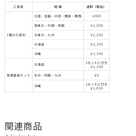
ご注文
地 域
送料（税込）
北陸・信越・中部・関東・関西
￥900
南東北・中国・四国
￥1,000
1個口の送料
北東北・九州
￥1,200
北海道
￥2,300
沖縄
￥3,300
1セットに付き
北海道
￥1,200
美酒富楼セット
本州・四国・九州
￥0
1セットに付き
沖縄
￥1,850
関連商品