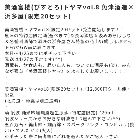
美酒富楼(びすとろ)トヤマvol.8 魚津酒造×
浜多屋(限定20セット)
美酒富楼トヤマvol.8(限定20セット)受注開始します！！
魚津の特約店限定酒(選べます)＆長岡酒店直汲みあらばしり
＆名誉唎酒師で酒匠の浜多屋さん特製の花山椒鯛しゃぶセッ
ト+αがGW前に届きます。
本日〜4/25までにポチって下さい
発送は4/27の予定です(^^)
酒蔵も、飲食店も、届いた人も、ついでに酒屋も(笑)、みん
なが喜ぶ『美酒富楼トヤマ』をよろしくお願いします！！
・
・
美酒富楼トヤマvol.8(限定20セット)／12,800円クール便・
税込
(北海道・沖縄は別途送料)
・
酒 帆波 純米吟醸無濾過生原酒 (特宅店限定) 720ml
帆波シリーズからお好きな帆波を1つ選んで下さい(^^)
五百万石・美山錦・雄山錦・スパークリング・コシヒカリ(袋
吊)・てんたかく(火入)
※ポチッた際に備考欄にどれを選んだかご記入下さい