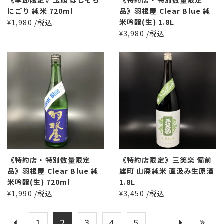
にごり 純米 720ml
品》羽根屋 Clear Blue 純
米吟醸(生) 1.8L
¥1,980 /税込
¥3,980 /税込
《特約店・特別数量限定
《特約店限定》三笑楽 備前
品》羽根屋 Clear Blue 純
雄町 山廃純米 直汲み生原酒
米吟醸(生) 720ml
1.8L
¥1,990 /税込
¥3,450 /税込
1
2
3
4
5