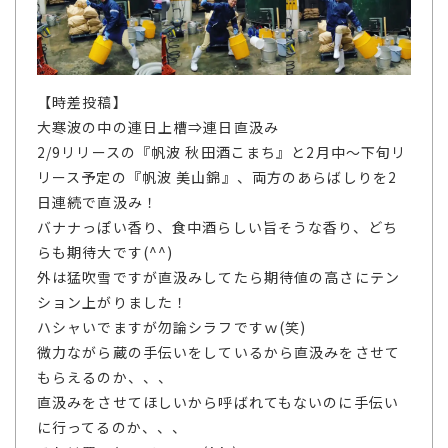
【時差投稿】
大寒波の中の連日上槽⇒連日直汲み
2/9リリースの『帆波 秋田酒こまち』と2月中～下旬リ
リース予定の『帆波 美山錦』、両方のあらばしりを2
日連続で直汲み！
バナナっぽい香り、食中酒らしい旨そうな香り、どち
らも期待大です(^^)
外は猛吹雪ですが直汲みしてたら期待値の高さにテン
ション上がりました！
ハシャいでますが勿論シラフですｗ(笑)
微力ながら蔵の手伝いをしているから直汲みをさせて
もらえるのか、、、
直汲みをさせてほしいから呼ばれてもないのに手伝い
に行ってるのか、、、