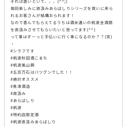
それは置いといて、、、(^^;)
毎回楽しみに直汲みあらばしりシリーズを買いに来ら
れるお客さんが結構おられます！
なので喜んでもらえてるうちは酒米違いの帆波全酒類
を直汲みさせてもらいたいと思ってます(^^)
って事はずーっと手伝いに行く事になるのか？？(笑)
・
#シラフです
#帆波秋田酒こまち
#帆波美山錦
#五百万石はバツグンでした！！
#絶対オススメ
#魚津酒造
#直汲み
#あらばしり
#帆波
#特約店限定酒
#帆波直汲みあらばしり