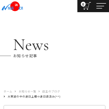
0
News
お知らせ記事
ホーム
お知らせ一覧
店主のブログ
大寒波の中の連日上槽⇒連日直汲み(^^)