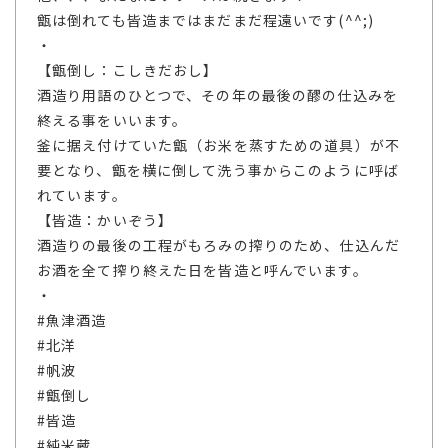
甑は倒れても皆造まではまだまだ程遠いです(^^;)
・
【甑倒し：こしきだおし】
酒造り用語のひとつで、その年の最後の醪の仕込みを
終える事をいいます。
釜に据え付けていた甑（お米を蒸すための道具）が不
要となり、甑を横に倒して洗う事からこのように呼ば
れています。
【皆造：かいぞう】
酒造りの最後の工程がもろみの搾りのため、仕込んだ
お酒を全て搾り終えた日を皆造と呼んでいます。
・
#魚津酒造
#北洋
#帆波
#甑倒し
#皆造
#純米蔵