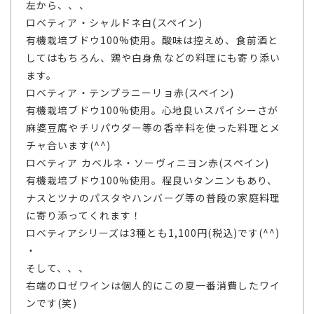
左から、、、
ロベティア・シャルドネ白(スペイン)
有機栽培ブドウ100%使用。酸味は控えめ、食前酒と
してはもちろん、鶏や白身魚などの料理にも寄り添い
ます。
ロベティア・テンプラニーリョ赤(スペイン)
有機栽培ブドウ100%使用。心地良いスパイシーさが
麻婆豆腐やチリパウダー等の香辛料を使った料理とメ
チャ合います(^^)
ロベティア カベルネ・ソーヴィニヨン赤(スペイン)
有機栽培ブドウ100%使用。程良いタンニンもあり、
ナスとツナのパスタやハンバーグ等の普段の家庭料理
に寄り添ってくれます！
ロベティアシリーズは3種とも1,100円(税込)です(^^)
・
そして、、、
右端のロゼワインは個人的にこの夏一番消費したワイ
ンです(笑)