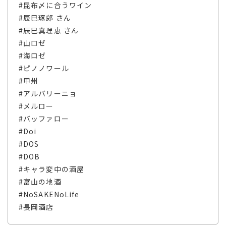
#昆布〆に合うワイン
#辰巳琢郎 さん
#辰巳真理恵 さん
#山ロゼ
#海ロゼ
#ピノノワール
#甲州
#アルバリーニョ
#メルロー
#バッファロー
#Doi
#DOS
#DOB
#キャラ変中の酒屋
#富山の地酒
#NoSAKENoLife
#長岡酒店