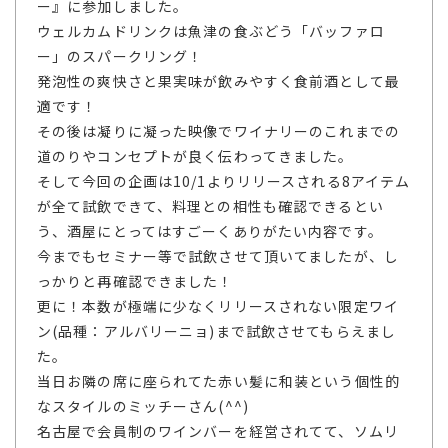
ー』に参加しました。
ウェルカムドリンクは魚津の食ぶどう「バッファロ
ー」のスパークリング！
発泡性の爽快さと果実味が飲みやすく食前酒として最
適です！
その後は凝りに凝った映像でワイナリーのこれまでの
道のりやコンセプトが良く伝わってきました。
そして今回の企画は10/1よりリリースされる8アイテム
が全て試飲できて、料理との相性も確認できるとい
う、酒屋にとってはすごーくありがたい内容です。
今までもセミナー等で試飲させて頂いてましたが、し
っかりと再確認できました！
更に！本数が極端に少なくリリースされない限定ワイ
ン(品種：アルバリーニョ)まで試飲させてもらえまし
た。
当日お隣の席に座られてた赤い髪に和装という個性的
なスタイルのミッチーさん(^^)
名古屋で会員制のワインバーを経営されてて、ソムリ