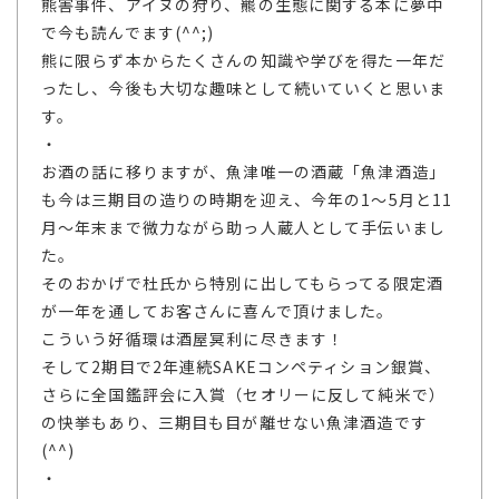
熊害事件、アイヌの狩り、羆の生態に関する本に夢中
で今も読んでます(^^;)
熊に限らず本からたくさんの知識や学びを得た一年だ
ったし、今後も大切な趣味として続いていくと思いま
す。
・
お酒の話に移りますが、魚津唯一の酒蔵「魚津酒造」
も今は三期目の造りの時期を迎え、今年の1～5月と11
月～年末まで微力ながら助っ人蔵人として手伝いまし
た。
そのおかげで杜氏から特別に出してもらってる限定酒
が一年を通してお客さんに喜んで頂けました。
こういう好循環は酒屋冥利に尽きます！
そして2期目で2年連続SAKEコンペティション銀賞、
さらに全国鑑評会に入賞（セオリーに反して純米で）
の快挙もあり、三期目も目が離せない魚津酒造です
(^^)
・