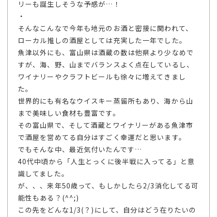
リーも誕生しそうな予感が…！
・
そんなこんなで今年も地元のお酒と密接に関われて、
ローカル推しの酒屋としては充実した一年でした。
魚津以外にも、富山県は酒蔵の数は他県より少なめで
すが、海、野、山までバランスよく点在しているし、
ワイナリーやクラフトビールも徐々に増えてきまし
た。
世界的にも有名なウイスキー蒸留所もあり、海から山
まで美味しい食材も豊富です。
その富山県で、そして酒蔵とワイナリーがある魚津市
で酒屋を営めてる自分はすごく幸運だと思います。
でもそんな中、最近気付いたんです…
40代中頃から「人生とっくに後半戦に入ってる」と意
識してました。
が、、、来年50歳って、もしかしたら2/3消化してる可
能性もある？(^^;)
この先をどんな1/3(？)にして、自分はどう在りたいの