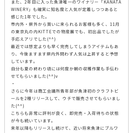
また、2年目に入った魚津唯一のワイナリー「KANATA
WINERY」も確実に知名度と人気が定着しつつあると
感じた1年でした。
市内外・県外から買いに来られるお客様も多く、11月
の東京丸の内KITTEでの物産展でも、初出品でしたが
手応えアリでした(^^)
最近では想定よりも早く完売してしまうアイテムもあ
り、今後ますます県内外問わず人気は上昇すると予想
しています。
自分も夏の終わり頃には何度か朝の収穫作業も手伝わ
せてもらいました(^^)v
・
さらに今年は商工会議所青年部が魚津初のクラフトビ
ールを2種リリースして、ウチで販売させてもらいまし
た(^^)
こちらも非常に評判が良く、即完売・入荷待ちの状態
が今も続いています。
来年以降もリリースし続けて、近い将来魚津にブルワ