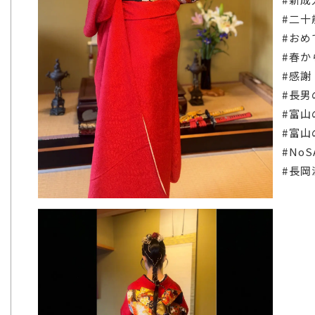
#二十
#おめ
#春か
#感謝
#長
#富山
#富山
#NoS
#長岡