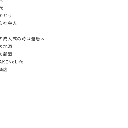
歳
でとう
ら社会人
男の成人式の時は還暦ｗ
の地酒
の新酒
AKENoLife
酒店