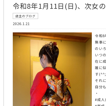
令和8年1月11日(日)、次
店主のブログ
2026.1.21
令和8
無事
のい
いつ
在に
誰に
す(^^;
それに
自分も
・
#成人
#新成