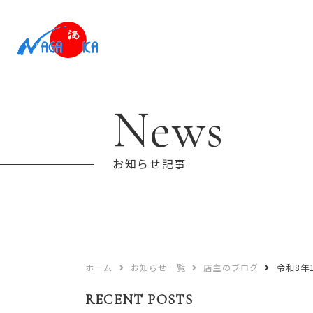
News
お知らせ記事
ホーム
お知らせ一覧
店主のブログ
令和8年
RECENT POSTS