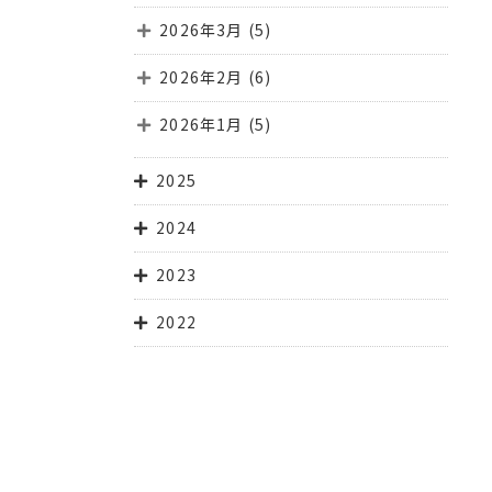
2026年3月
(5)
2026年2月
(6)
2026年1月
(5)
2025
2024
2023
2022