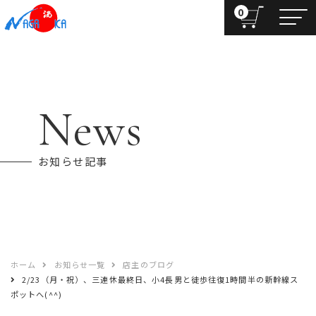
0
News
お知らせ記事
ホーム
お知らせ一覧
店主のブログ
2/23（月・祝）、三連休最終日、小4長男と徒歩往復1時間半の新幹線ス
ポットへ(^^)