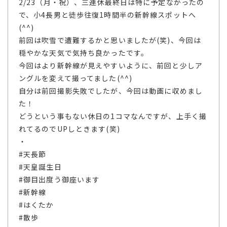
2/23（月・祝）、三連休最終日は特に予定なかったの
で、小4長男と徒歩往復1時間半の新幹線スポットへ
(^^)
前回は吹雪で遭難するかと思いましたが(笑)、今回は
穏やかな天気で気持ち良かったです。
今回はより新幹線が見えやすいように、前回と少しア
ングルを変えて撮ってました(^^)
自分は前回撮影失敗でしたが、今回は動画に収めまし
た！
どうという事もない休日の1コマなんですが、上手く撮
れてるのでUPしときます(笑)
・
#天長節
#天皇誕生日
#御目出度う御座います
#新幹線
#はくたか
#散歩