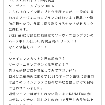
ソーヴィニヨンブラン100％
こちらは白ワイン用のブドウ品種ですが、一般的に言
われるソーヴィニヨンブランの味わいより青臭さや酸
味が穏やかで、食事に寄り添うまろやかさがあるよう
に感じます。
3/22(金)には飲食店様限定でソーヴィニヨンブランの
ハーフボトル(1,540円税込)もリリース！！
なんと価格もハーフ！！
・
シャインマスカットと昆布締め？？
ソーヴィニヨンブランと昆布締め？？
皆さん是非ご自分で試してみて下さい(^^)
自分は昆布締めに限らず10月のオープン直後に赤白ロ
ゼ全てのラインナップと様々な料理を数日かけて自宅
で合わせてみました。
通常ワインでは考えられない物にまでKANATAの赤白
ロゼはよく合い、試したものの中で反発し合う物はあ