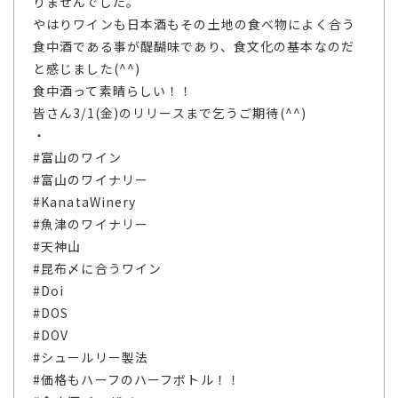
りませんでした。
やはりワインも日本酒もその土地の食べ物によく合う
食中酒である事が醍醐味であり、食文化の基本なのだ
と感じました(^^)
食中酒って素晴らしい！！
皆さん3/1(金)のリリースまで乞うご期待(^^)
・
#富山のワイン
#富山のワイナリー
#KanataWinery
#魚津のワイナリー
#天神山
#昆布〆に合うワイン
#Doi
#DOS
#DOV
#シュールリー製法
#価格もハーフのハーフボトル！！