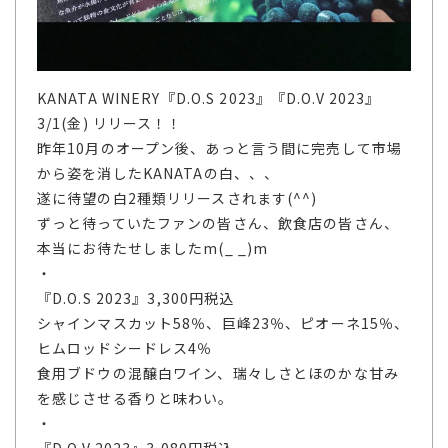
KANATA WINERY『D.O.S 2023』『D.O.V 2023』
3/1(金) リリース！！
昨年10月のオープン後、あっと言う間に完売して市場
から姿を消したKANATAの白、、、
遂に待望の白2種類リリースされます(^^)
ずっと待っていたファンの皆さん、飲食店の皆さん、
本当にお待たせしましたm(_ _)m
・
『D.O.S 2023』3,300円税込
シャインマスカット58％、巨峰23％、ピオーネ15％、
ヒムロッドシードレス4％
食用ブドウの混醸白ワイン、瑞々しさとほのかな甘み
を感じさせる香りと味わい。
・
『D.O.V 2023』3,080円税込