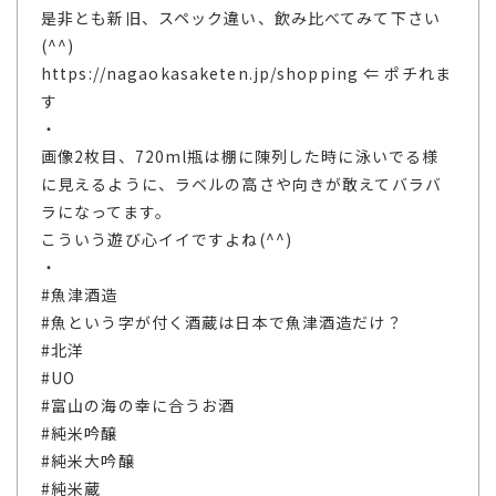
是非とも新旧、スペック違い、飲み比べてみて下さい
(^^)
https://nagaokasaketen.jp/shopping ⇐ ポチれま
す
・
画像2枚目、720ml瓶は棚に陳列した時に泳いでる様
に見えるように、ラベルの高さや向きが敢えてバラバ
ラになってます。
こういう遊び心イイですよね(^^)
・
#魚津酒造
#魚という字が付く酒蔵は日本で魚津酒造だけ？
#北洋
#UO
#富山の海の幸に合うお酒
#純米吟醸
#純米大吟醸
#純米蔵