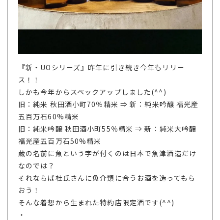
『新・UOシリーズ』昨年に引き続き今年もリリー
ス！！
しかも今年からスペックアップしました(^^)
旧：純米 秋田酒小町70％精米 ⇒ 新：純米吟醸 福光産
五百万石60%精米
旧：純米吟醸 秋田酒小町55％精米 ⇒ 新：純米大吟醸
福光産五百万石50%精米
蔵の名前に魚という字が付くのは日本で魚津酒造だけ
なのでは？
それならば杜氏さんに魚介類に合うお酒を造ってもら
おう！
そんな着想から生まれた特約店限定酒です(^^)
・