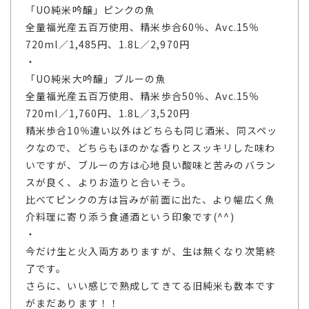
「UO純米吟醸」ピンクの魚
全量福光産五百万使用、精米歩合60％、Avc.15％
720ml／1,485円、1.8L／2,970円
・
「UO純米大吟醸」ブルーの魚
全量福光産五百万使用、精米歩合50％、Avc.15％
720ml／1,760円、1.8L／3,520円
精米歩合10％違い以外はどちらも同じ酒米、同スペッ
クなので、どちらもほのかな香りとスッキリした味わ
いですが、ブルーの方は心地良い酸味と苦みのバラン
スが良く、よりお造りと合いそう。
比べてピンクの方は旨みが前面に出た、より幅広く魚
介料理に寄り添う食通酒という印象です(^^)
・
今だけ生と火入両方ありますが、生は無くなり次第終
了です。
さらに、いい感じで熟成してきてる旧純米も数本です
がまだあります！！