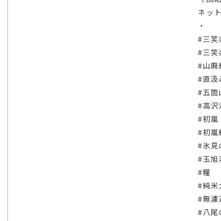
ネット
・
#三笑
#三笑
#山廃
#直汲
#五箇
#高沢
#初嵐
#初嵐
#氷見
#玉旭
#糧
#純米
#無濾
#八尾