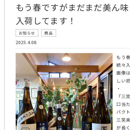
もう春ですがまだまだ美ん味
入荷してます！
お知らせ
商品
2025.4.08
もう
続々
画像
しい悲
・
『三笑
口当
パク
三笑
が長