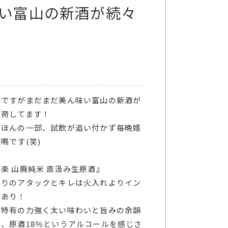
い富山の新酒が続々
春ですがまだまだ美ん味い富山の新酒が
入荷してます！
はほんの一部、試飲が追い付かず毎晩嬉
鳴です(笑)
楽 山廃純米 直汲み生原酒』
たりのアタックとキレは火入れよりイン
トあり！
楽特有の力強く太い味わいと旨みの余韻
く、原酒18％というアルコールを感じさ