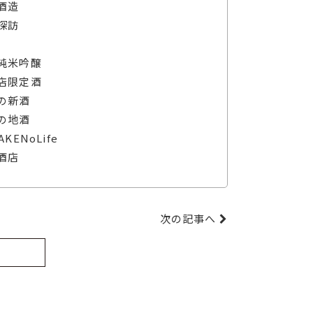
酒造
探訪
純米吟醸
店限定酒
の新酒
の地酒
AKENoLife
酒店
次の記事へ