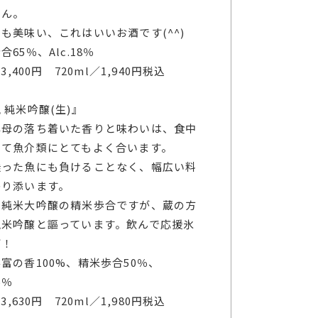
せん。
も美味い、これはいいお酒です(^^)
合65％、Alc.18％
／3,400円 720ml／1,940円税込
 純米吟醸(生)』
酵母の落ち着いた香りと味わいは、食中
して魚介類にとてもよく合います。
乗った魚にも負けることなく、幅広い料
寄り添います。
は純米大吟醸の精米歩合ですが、蔵の方
純米吟醸と謳っています。飲んで応援氷
酒！
富の香100%、精米歩合50％、
6％
／3,630円 720ml／1,980円税込