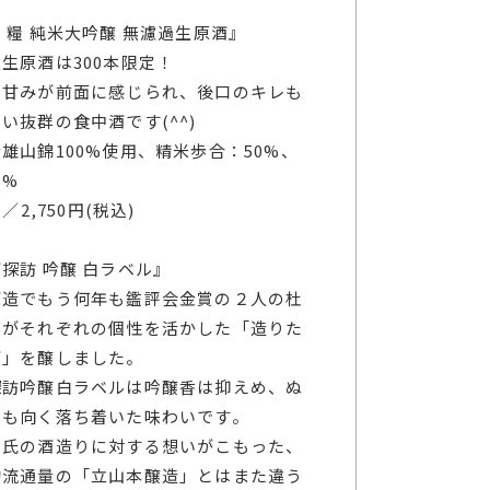
 糧 純米大吟醸 無濾過生原酒』
生原酒は300本限定！
と甘みが前面に感じられ、後口のキレも
い抜群の食中酒です(^^)
雄山錦100%使用、精米歩合：50%、
6%
l／2,750円(税込)
探訪 吟醸 白ラベル』
酒造でもう何年も鑑評会金賞の２人の杜
んがそれぞれの個性を活かした「造りた
酒」を醸しました。
探訪吟醸白ラベルは吟醸香は抑えめ、ぬ
にも向く落ち着いた味わいです。
杜氏の酒造りに対する想いがこもった、
的流通量の「立山本醸造」とはまた違う