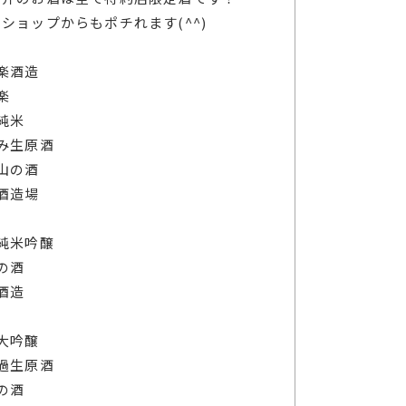
ショップからもポチれます(^^)
楽酒造
楽
純米
み生原酒
山の酒
酒造場
純米吟醸
の酒
酒造
大吟醸
過生原酒
の酒