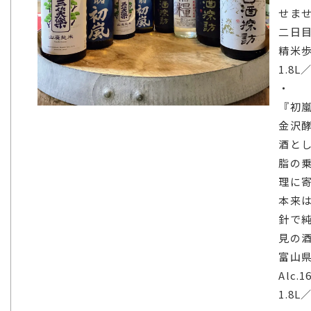
せま
二日目
精米歩
1.8L
・
『初嵐
金沢
酒と
脂の
理に
本来
針で
見の
富山県
Alc.1
1.8L