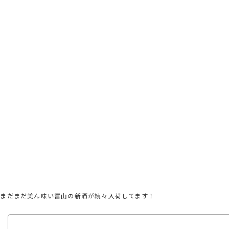
がまだまだ美ん味い富山の新酒が続々入荷してます！