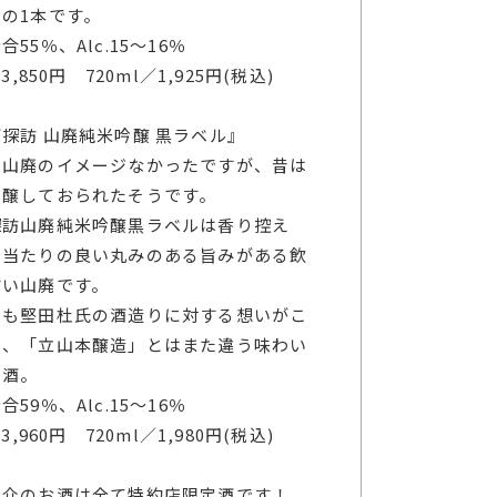
の1本です。
合55％、Alc.15～16％
／3,850円 720ml／1,925円(税込)
探訪 山廃純米吟醸 黒ラベル』
に山廃のイメージなかったですが、昔は
も醸しておられたそうです。
探訪山廃純米吟醸黒ラベルは香り控え
口当たりの良い丸みのある旨みがある飲
すい山廃です。
らも堅田杜氏の酒造りに対する想いがこ
た、「立山本醸造」とはまた違う味わい
中酒。
合59％、Alc.15～16％
／3,960円 720ml／1,980円(税込)
紹介のお酒は全て特約店限定酒です！