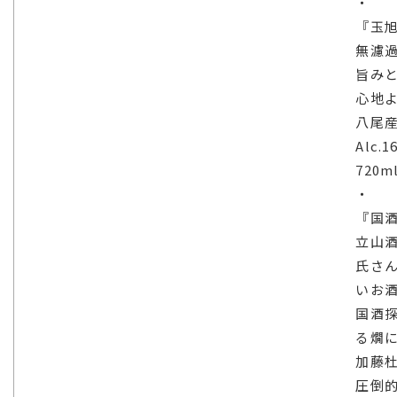
・
『玉旭
無濾過
旨み
心地よ
八尾産
Alc.1
720m
・
『国酒
立山
氏さ
いお
国酒
る燗
加藤
圧倒