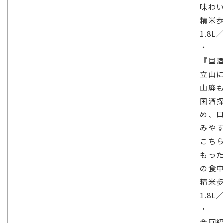
味わい
精米歩
1.8L
・
『国酒
立山
山廃
国酒
め、
みや
こち
もっ
の食
精米歩
1.8L
・
今回