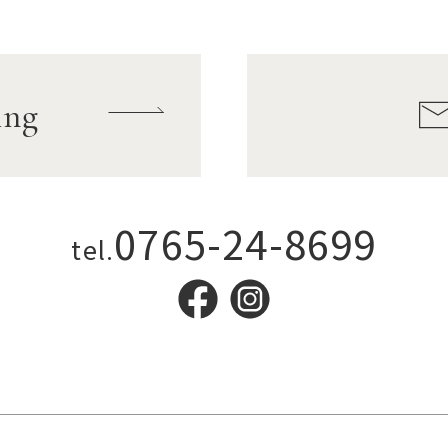
ing
0765-24-8699
tel.