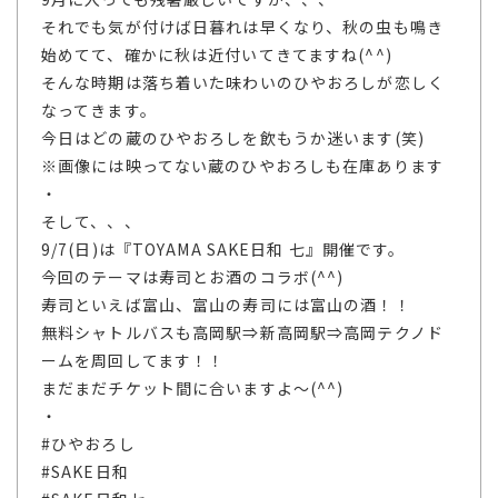
それでも気が付けば日暮れは早くなり、秋の虫も鳴き
始めてて、確かに秋は近付いてきてますね(^^)
そんな時期は落ち着いた味わいのひやおろしが恋しく
なってきます。
今日はどの蔵のひやおろしを飲もうか迷います(笑)
※画像には映ってない蔵のひやおろしも在庫あります
・
そして、、、
9/7(日)は『TOYAMA SAKE日和 七』開催です。
今回のテーマは寿司とお酒のコラボ(^^)
寿司といえば富山、富山の寿司には富山の酒！！
無料シャトルバスも高岡駅⇒新高岡駅⇒高岡テクノド
ームを周回してます！！
まだまだチケット間に合いますよ～(^^)
・
#ひやおろし
#SAKE日和