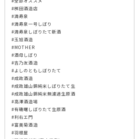
#全部オススメ
#桝田酒造店
#満寿泉
#満寿泉一号しぼり
#満寿泉しぼりたて新酒
#玉旭酒造
#MOTHER
#酒母しぼり
#吉乃友酒造
#よしのともしぼりたて
#成政酒造
#成政雄山錦純米しぼりたて生
#成政雄山錦純米無濾過生原酒
#高澤酒造場
#有磯曙しぼりたて生原酒
#利右エ門
#富美菊酒造
#羽根屋