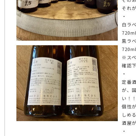
それ
・
白ラベ
720m
黒ラベ
720m
※スペ
確認
・
定番
が、
い！
個性
しめる
酒屋
・