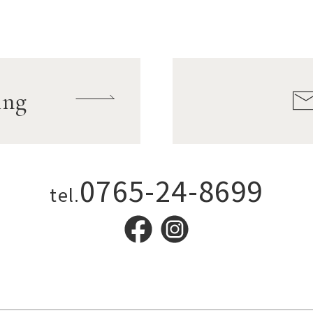
ing
0765-24-8699
tel.