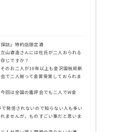
酒探訪』特約店限定酒
ん立山酒造さんには杜氏が二人おられる
ご存じですか？
てそのお二人が10年以上も金沢国税局新
評会で二人揃って金賞受賞しておられま
に今回は全国の鑑評会でも二人でW金
！
S等で発信されないので知らない人も多い
知れませんが、ものすごい事だと思いま
お二人が思い描く理想の造りたいお酒、