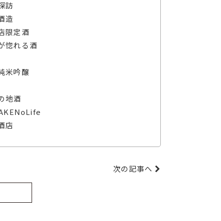
探訪
酒造
店限定酒
が惚れる酒
純米吟醸
の地酒
AKENoLife
酒店
次の記事へ