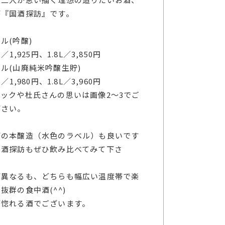
が『国酒探訪』です。
ル(吟醸)
l／1,925円、1.8L／3,850円
ル(山廃純米吟醸生貯)
l／1,980円、1.8L／3,960円
ックや杜氏さんの思いは画像2～3でご
下さい。
酒の本醸造（水色のラベル）も良いです
国酒探訪もぜひ飲み比べてみて下さ
！
が異なるも、どちらも幅広い温度帯で楽
抜群の食中酒(^^)
が惚れる酒でございます。