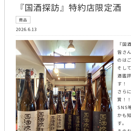
『国酒探訪』特約店限定酒
商品
2026.6.13
『国
皆さ
のは
そし
酒鑑
す！
さら
賞！
SN
かも
す。
その