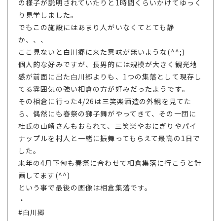
の様子が説明されていたりと1時間くらいかけてゆっく
り見学しました。
でもこの施設にはあまり人がいなくてとても静
か、、、
ここ見ないと白川郷に来た意味が無いような(^^;)
個人的な好みですが、長男的には規模が大きく観光地
感が前面に出た白川郷よりも、1つの集落として現存し
てる雰囲気の強い相倉の方が好みだったようです。
その相倉に行った4/26は三笑楽酒造の外観を見てた
ら、偶然にも春祭の獅子舞がやってきて、その一団に
杜氏の山崎さんもおられて、三笑楽やおにぎりやパイ
ナップルを村人と一緒に振舞ってもらえて最高の1日で
した。
来年の4月下旬も春祭に合わせて相倉集落に行こうと計
画してます(^^)
という事で最後の画像は相倉集落です。
・
#白川郷