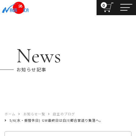
0
News
お知らせ記事
ホーム
お知らせ一覧
店主のブログ
5/6(水・振替休日) GW最終日は白川郷合掌造り集落へ。