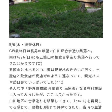
5/6(水・振替休日)
GW最終日は長男の希望で白川郷合掌造り集落へ。
実は4/26(日)にも五箇山の相倉合掌造り集落へ行って
きたばかりです(笑)
五箇山と比べると白川郷は観光地の色合いが強く、土
産店と飲食店が商店街のように連なってて、観光バス
や訪日客でいっぱいでした(^^;)
そんな中「野外博物館 合掌造り 民家園」なる有料施設
に入ってみましたが、ここは良かったです。
白川地区の合掌造りを移築してきて、1つの村を再現し
てる感じで、建物も3階まで見学できたり、当時の生活