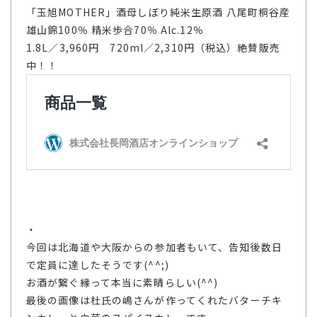
「玉旭MOTHER」酒母しぼり純米生原酒 八尾町桐谷産
雄山錦100％ 精米歩合70％ Alc.12％
1.8L／3,960円 720ml／2,310円（税込）絶賛販売
中！！
・
今回は北海道や大阪からの参加者もいて、告知後数日
で定員に達したそうです(^^;)
お酒が繋ぐ縁って本当に素晴らしい(^^)
最後の画像は杜氏の嶋さんが作ってくれたバターチキ