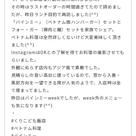
その時はラストオーダーの時間過ぎてたので諦めまし
たが、昨日ランチ目的で再訪しました(^^)
「バインミー」（ベトナム版ハンバーガー）セットと
フォー・ガー（鶏肉と麺）セットを家族でシェア。
ベトナム料理は全然詳しくないけど大変美味しく頂き
ました(^^)
InstagramはOKとの了解を得てお料理の撮影させても
らいました。
外観に劣らず店内もアジア風で素敵でした。
見晴らしの良い高台に建っているので、窓から入善・
黒部方向を一望できる席が人気のようで、入店時は全
て埋まってました。
昨日はバインミーweekでしたが、week外のメニュー
も気になります(^^)
・
#くりこども飯店
#ベトナム料理
#バインミー