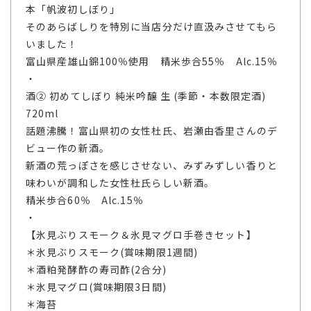
本「帆波初しぼり」
そのあらばしりを特別に当店分だけ直汲みさせてもら
いました！
富山県産雄山錦100％使用 精米歩合55％ Alc.15％
・
酒② 初めてしぼり 純米吟醸 生 (季節・本数限定酒)
720ml
話題沸騰！富山県初の女性杜氏、岩瀬由香里さんのデ
ビュー作の新酒。
新酒の荒っぽさを感じさせない、みずみずしい香りと
味わいが調和した女性杜氏らしい新酒。
精米歩合60％ Alc.15％
・
【氷見ぶりスモーク＆氷見マグロ手巻きセット】
＊氷見ぶりスモーク(賞味期限1週間)
＊酒粕発酵酢の寿司酢(2合分)
＊氷見マグロ(賞味期限3日間)
＊海苔