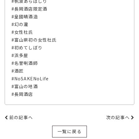
#帆波あらばしり
#長岡酒店限定酒
#皇國晴酒造
#幻の瀧
#女性杜氏
#富山県初の女性杜氏
#初めてしぼり
#浜多屋
#名誉唎酒師
#酒匠
#NoSAKENoLife
#富山の地酒
#長岡酒店
前の記事へ
次の記事へ
一覧に戻る