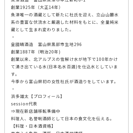
創業1925年（大正14年）
魚津唯一の酒蔵として新たに杜氏を迎え、立山山麓水
系の豊富な伏流水と厳選した材料をもとに、全量純米
蔵として生まれ変わりました。
・
皇國晴酒造 富山県黒部市生地296
創業1887年（明治20年)
創業以来、北アルプスの雪解け水が地下で100年かけ
て湧き出ている水(日本名水百選)を仕込水としていま
す。
今季から富山県初の女性杜氏が酒造りをしています。
・
浜多雄太【プロフィール】
session代表
⇒現在新店舗移転準備中
料理人、名誉唎酒師として日本の食文化を伝える。
【料理・日本酒資格】