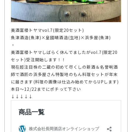
美酒富楼トヤマvol.7(限定20セット)
魚津酒造(魚津)×皇國晴酒造(生地)×浜多屋(魚津)
・
美酒富楼トヤマしばらく休んでましたがvol.7(限定20
セット)受注開始します！！
現在超注目株の二蔵の初めて尽くしの新酒＆名誉唎酒
師で酒匠の浜多屋さん特製地のもん料理セットが年末
に届きます(料理の画像は仕込み始めてからUPします)
本日～12/22までにポチって下さい
↓↓↓↓↓