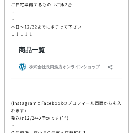
ご自宅準備するもの⇒ご飯2合
・
・
本日～12/22までにポチって下さい
↓↓↓↓↓
(InstagramとFacebookのプロフィール画面からも入
れます)
発送は12/24の予定です(^^)
・
魚津酒造 富山県魚津市本江新町6-1