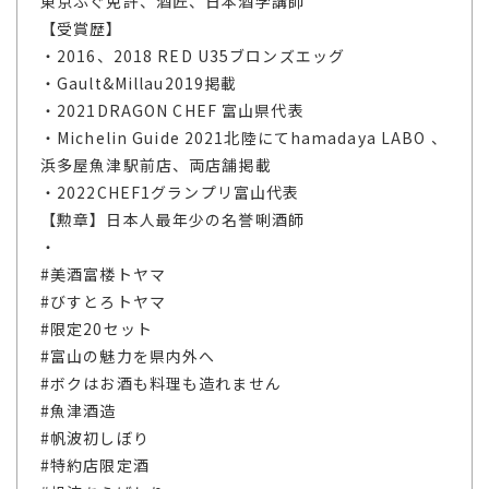
東京ふぐ免許、酒匠、日本酒学講師
【受賞歴】
・2016、2018 RED U35ブロンズエッグ
・Gault&Millau2019掲載
・2021DRAGON CHEF 富山県代表
・Michelin Guide 2021北陸にてhamadaya LABO 、
浜多屋魚津駅前店、両店舗掲載
・2022CHEF1グランプリ富山代表
【勲章】日本人最年少の名誉唎酒師
・
#美酒富楼トヤマ
#びすとろトヤマ
#限定20セット
#富山の魅力を県内外へ
#ボクはお酒も料理も造れません
#魚津酒造
#帆波初しぼり
#特約店限定酒