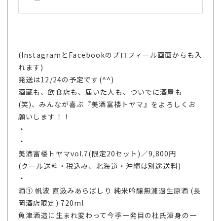
(InstagramとFacebookのプロフィール画面からも入
れます)
発送は12/24の予定です(^^)
酒蔵も、飲食店も、届いた人も、ついでに酒屋も
(笑)、みんなが喜ぶ『美酒富楼トヤマ』をよろしくお
願いします！！
・
・
美酒富楼トヤマvol.7(限定20セット)／9,800円
(クール送料・税込み、北海道・沖縄は別途送料)
・
酒① 帆波 直汲みあらばしり 純米吟醸無濾過生原酒 (長
岡酒店限定) 720ml
魚津酒造に生まれ変わって今季一発目の杜氏渾身の一