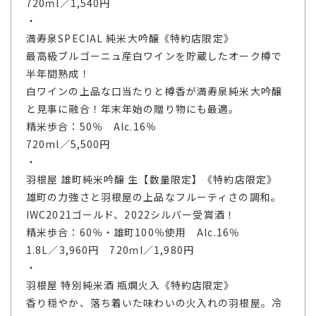
720ｍl／1,540円
・
満寿泉SPECIAL 純米大吟醸《特約店限定》
最高級ブルゴーニュ産白ワインを貯蔵したオーク樽で
半年間熟成！
白ワインの上品な口当たりと樽香が満寿泉純米大吟醸
と見事に融合！年末年始の贈り物にも最適。
精米歩合：50％ Alc.16％
720ml／5,500円
・
羽根屋 雄町純米吟醸 生【数量限定】《特約店限定》
雄町の力強さと羽根屋の上品なフルーティさの調和。
IWC2021ゴールド、2022シルバー受賞酒！
精米歩合：60％・雄町100％使用 Alc.16％
1.8L／3,960円 720ｍl／1,980円
・
羽根屋 特別純米酒 瓶燗火入《特約店限定》
香り穏やか、落ち着いた味わいの火入れの羽根屋。冷