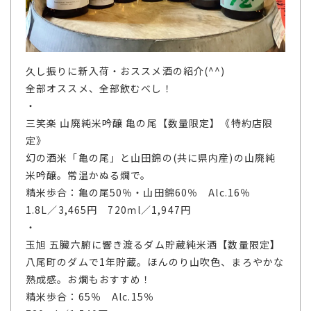
久し振りに新入荷・おススメ酒の紹介(^^)
全部オススメ、全部飲むべし！
・
三笑楽 山廃純米吟醸 亀の尾【数量限定】《特約店限
定》
幻の酒米「亀の尾」と山田錦の(共に県内産)の山廃純
米吟醸。常温かぬる燗で。
精米歩合：亀の尾50％・山田錦60％ Alc.16％
1.8L／3,465円 720ｍl／1,947円
・
玉旭 五臓六腑に響き渡るダム貯蔵純米酒【数量限定】
八尾町のダムで1年貯蔵。ほんのり山吹色、まろやかな
熟成感。お燗もおすすめ！
精米歩合：65％ Alc.15％