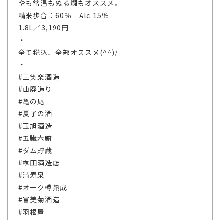
やも常温もぬる燗もオススメ。
精米歩合：60％ Alc.15％
1.8L／3,190円
・
全て税込、全部オススメ(^^)/
・
#三笑楽酒造
#山廃造り
#亀の尾
#夏子の酒
#玉旭酒造
#五臓六腑
#ダム貯蔵
#桝田酒造店
#満寿泉
#オーク樽熟成
#富美菊酒造
#羽根屋